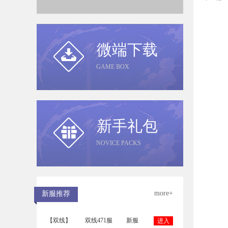
微端下载
GAME BOX
新手礼包
NOVICE PACKS
more+
新服推荐
【双线】
双线471服
新服
进入